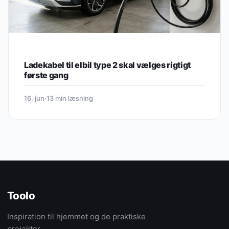
Ladekabel til elbil type 2 skal vælges rigtigt
første gang
16. jun
·
13 min læsning
Toolo
Inspiration til hjemmet og de praktiske
projekter