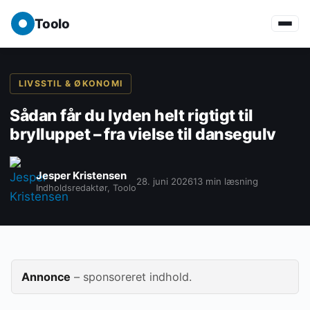
Toolo
LIVSSTIL & ØKONOMI
Sådan får du lyden helt rigtigt til
brylluppet – fra vielse til dansegulv
Jesper Kristensen
28. juni 2026
13 min læsning
Indholdsredaktør, Toolo
Annonce
– sponsoreret indhold.