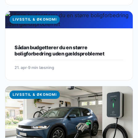
LIVSSTIL & ØKONOMI
Sådan budgetterer du en større
boligforbedring uden gældsproblemet
21. apr
·
9 min læsning
LIVSSTIL & ØKONOMI