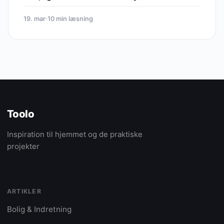
19. mar
·
10 min læsning
Toolo
Inspiration til hjemmet og de praktiske
projekter
ARTIKLER
Bolig & Indretning