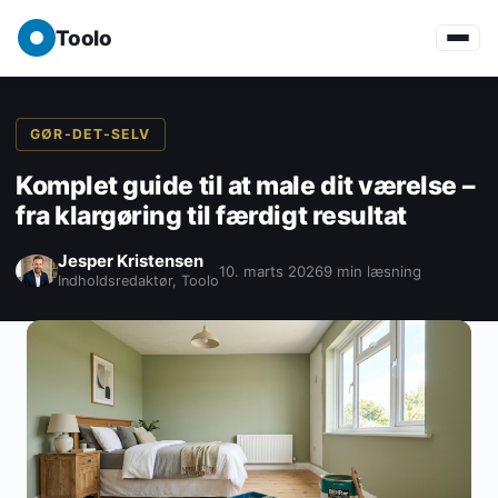
Toolo
GØR-DET-SELV
Komplet guide til at male dit værelse –
fra klargøring til færdigt resultat
Jesper Kristensen
10. marts 2026
9 min læsning
Indholdsredaktør, Toolo