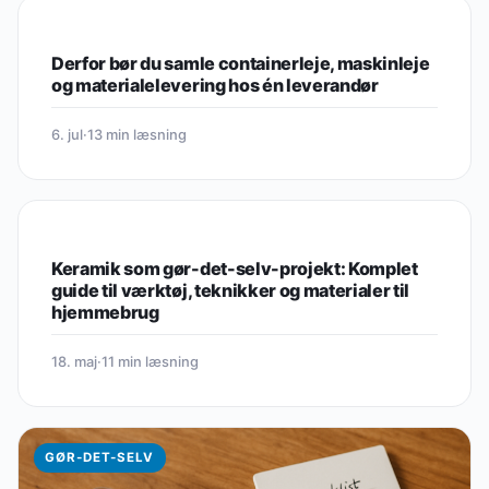
GØR-DET-SELV
Derfor bør du samle containerleje, maskinleje
og materialelevering hos én leverandør
6. jul
·
13 min læsning
GØR-DET-SELV
Keramik som gør-det-selv-projekt: Komplet
guide til værktøj, teknikker og materialer til
hjemmebrug
18. maj
·
11 min læsning
GØR-DET-SELV