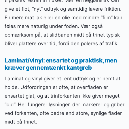
tilpasses resten af huset. Men en højglanslak kan
give et flot, “nyt” udtryk og samtidig lavere friktion.
En mere mat lak eller en olie med mindre “film” kan
føles mere naturlig under foden. Vær også
opmærksom på, at slidbanen midt på trinet typisk
bliver glattere over tid, fordi den poleres af trafik.
Laminat/vinyl: ensartet og praktisk, men
kræver gennemtænkt kantgreb
Laminat og vinyl giver et rent udtryk og er nemt at
holde. Udfordringen er ofte, at overfladen er
ensartet glat, og at trinforkanten ikke giver meget
“bid”. Her fungerer løsninger, der markerer og griber
ved forkanten, ofte bedre end store, synlige flader
midt på trinet.