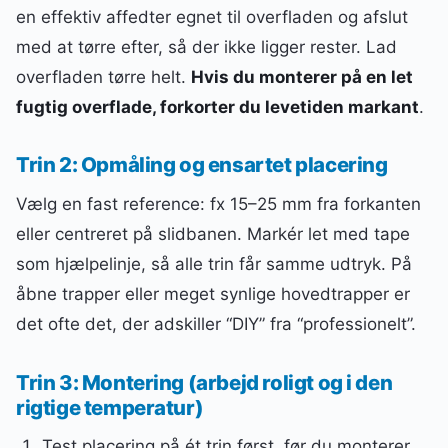
en effektiv affedter egnet til overfladen og afslut
med at tørre efter, så der ikke ligger rester. Lad
overfladen tørre helt.
Hvis du monterer på en let
fugtig overflade, forkorter du levetiden markant
.
Trin 2: Opmåling og ensartet placering
Vælg en fast reference: fx 15–25 mm fra forkanten
eller centreret på slidbanen. Markér let med tape
som hjælpelinje, så alle trin får samme udtryk. På
åbne trapper eller meget synlige hovedtrapper er
det ofte det, der adskiller “DIY” fra “professionelt”.
Trin 3: Montering (arbejd roligt og i den
rigtige temperatur)
Test placering på ét trin først, før du monterer