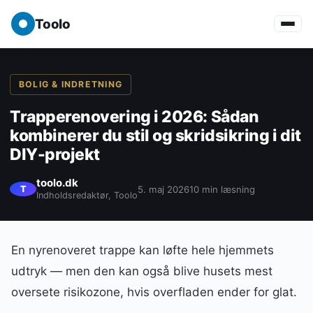
Toolo
BOLIG & INDRETNING
Trapperenovering i 2026: Sådan
kombinerer du stil og skridsikring i dit
DIY-projekt
toolo.dk
5. maj 2026
10 min læsning
T
Indholdsredaktør, Toolo
En nyrenoveret trappe kan løfte hele hjemmets
udtryk — men den kan også blive husets mest
oversete risikozone, hvis overfladen ender for glat.